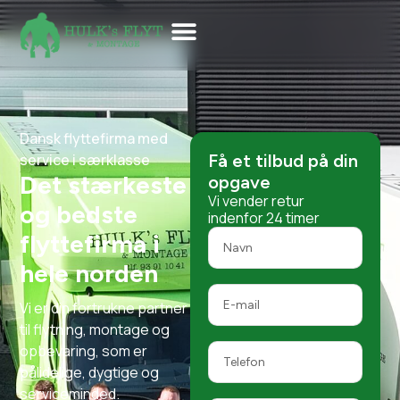
Dansk flyttefirma med
service i særklasse
Få et tilbud på din
Det stærkeste
opgave
Vi vender retur
og bedste
indenfor 24 timer
flyttefirma i
hele norden
Vi er din fortrukne partner
til flytning, montage og
opbevaring, som er
pålidelige, dygtige og
serviceminded.