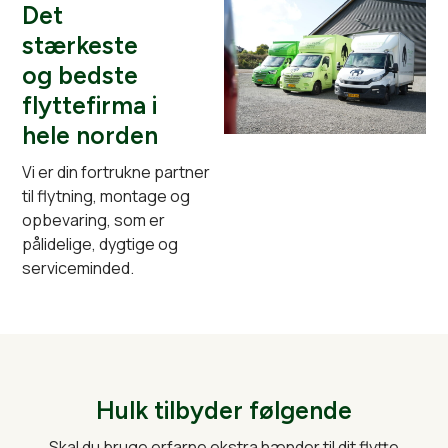
Det
stærkeste
og bedste
flyttefirma i
hele norden
Vi er din fortrukne partner
til flytning, montage og
opbevaring, som er
pålidelige, dygtige og
serviceminded.
Hulk tilbyder følgende
Skal du bruge erfarne ekstra hænder til dit flytte