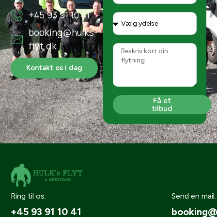
+45 93 91 10 41
booking@hulks-
flyt.dk
Kontakt os i dag
Få et
tilbud
Ring til os:
Send en mail:
+45 93 91 10 41
booking@h