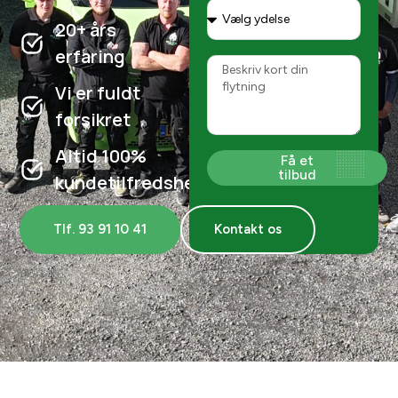
20+ års
erfaring
Vi er fuldt
forsikret
Altid 100%
Få et
tilbud
kundetilfredshed
Tlf. 93 91 10 41
Kontakt os