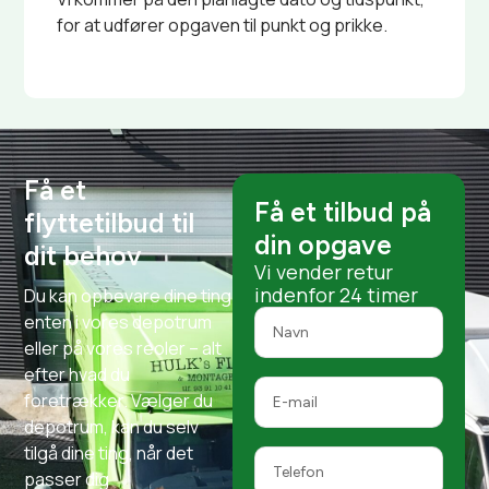
for at udfører opgaven til punkt og prikke.
Få et
Få et tilbud på
flyttetilbud til
din opgave
dit behov
Vi vender retur
indenfor 24 timer
Du kan opbevare dine ting
enten i vores depotrum
eller på vores reoler – alt
efter hvad du
foretrækker. Vælger du
depotrum, kan du selv
tilgå dine ting, når det
passer dig