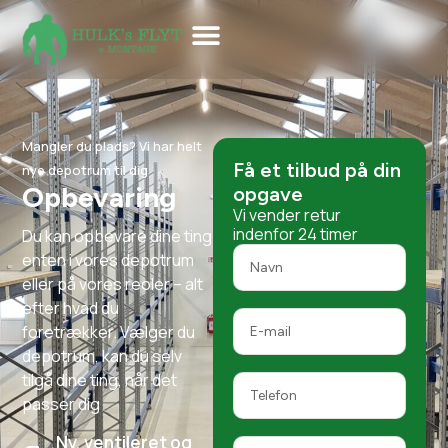
Mangler du plads? Vi har helt
Få et tilbud på din
nye depotrum til dig
Opbevaring
opgave
Vi vender retur
indenfor 24 timer
Du kan opbevare dine ting
enten i vores depotrum
eller på vores reoler – alt
efter hvad du
foretrækker. Vælger du
depotrum, kan du selv
tilgå dine ting, når det
passer dig
Ny, ventileret og