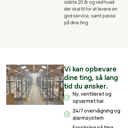
sidste 20 år og ved hvad
der skal til for at levere en
god service, samt passe
på dine ting.
Vi kan opbevare
dine ting, så lang
tid du ønsker.
Ny, ventileret og
opvarmet hal
24/7 overvågning og
alarmsystem
Forsikring på ting