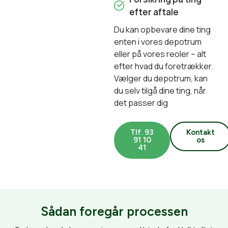
efter aftale
Du kan opbevare dine ting
enten i vores depotrum
eller på vores reoler – alt
efter hvad du foretrækker.
Vælger du depotrum, kan
du selv tilgå dine ting, når
det passer dig
Tlf. 93
Kontakt
91 10
os
41
Sådan foregår processen