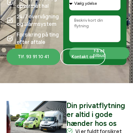
opvarmet hal
24/7 overvågning
og alarmsystem
Forsikring på ting
efter aftale
Få et
tilbud
Tlf. 93 91 10 41
Kontakt os
Din privatflytning
er altid i gode
hænder hos os
Vi er fuldt forsikret