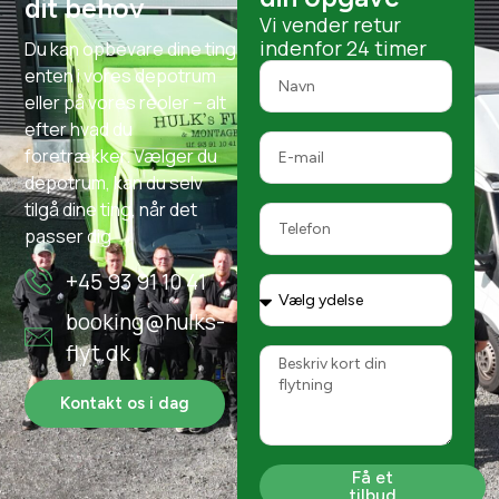
dit behov
Vi vender retur
indenfor 24 timer
Du kan opbevare dine ting
enten i vores depotrum
eller på vores reoler – alt
efter hvad du
foretrækker. Vælger du
depotrum, kan du selv
tilgå dine ting, når det
passer dig
+45 93 91 10 41
booking@hulks-
flyt.dk
Kontakt os i dag
Få et
tilbud