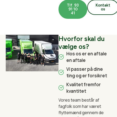
Tlf. 93
Kontakt
91 10
os
41
Hvorfor skal du
vælge os?
Hos os er en aftale
en aftale
Vi passer på dine
ting og er forsikret
Kvalitet fremfor
kvantitet
Vores team består af
fagfolk som har været
flyttemænd gennem de