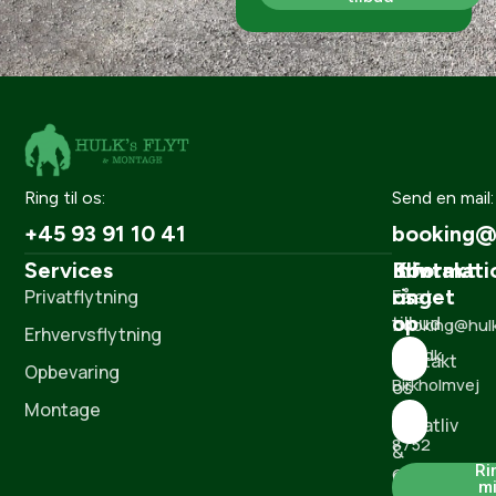
Ring til os:
Send en mail:
+45 93 91 10 41
booking@h
Services
Informati
Kontakt
Bliv
os
ringet
Privatflytning
Få et
op
tilbud
booking@hul
Erhvervsflytning
flyt.dk
Kontakt
Opbevaring
Birkholmvej
os
Montage
1
Privatliv
8752
&
Ri
Østbirk
Cookies
m